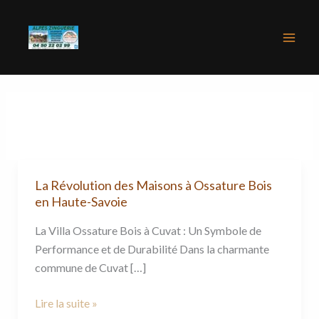
Aller
Mai
au
Men
contenu
La Révolution des Maisons à Ossature Bois
La
en Haute-Savoie
Révolution
des
La Villa Ossature Bois à Cuvat : Un Symbole de
Maisons
Performance et de Durabilité Dans la charmante
à
commune de Cuvat […]
Ossature
Bois
Lire la suite »
en