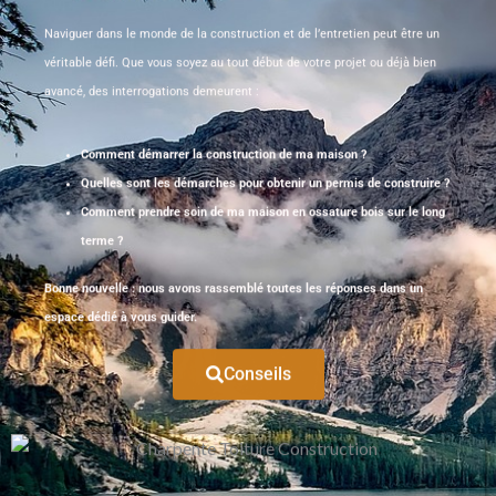
Naviguer dans le monde de la construction et de l’entretien peut être un
véritable défi. Que vous soyez au tout début de votre projet ou déjà bien
avancé, des interrogations demeurent :
Comment démarrer la construction de ma maison ?
Quelles sont les démarches pour obtenir un permis de construire ?
Comment prendre soin de ma maison en ossature bois sur le long
terme ?
Bonne nouvelle : nous avons rassemblé toutes les réponses dans un
espace dédié à vous guider.
Conseils